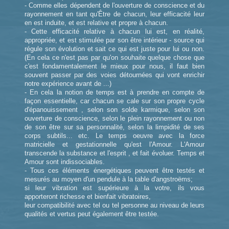
- Comme elles dépendent de l'ouverture de conscience et du
rayonnement en tant qu'Être de chacun, leur efficacité leur
en est induite, et est relative et propre à chacun.
- Cette efficacité relative à chacun lui est, en réalité,
appropriée, et est stimulée par son être intérieur - source qui
régule son évolution et sait ce qui est juste pour lui ou non.
(En cela ce n'est pas par qu'on souhaite quelque chose que
c'est fondamentalement le mieux pour nous, il faut bien
souvent passer par des voies détournées qui vont enrichir
notre expérience avant de ...)
- En cela la notion de temps est à prendre en compte de
façon essentielle, car chacun se cale sur son propre cycle
d'épanouissement , selon son solde karmique, selon son
ouverture de conscience, selon le plein rayonnement ou non
de son être sur sa personnalité, selon la limpidité de ses
corps subtils... etc. Le temps oeuvre avec la force
matricielle et gestationnelle qu'est l'Amour. L'Amour
transcende la substance et l'esprit , et fait évoluer. Temps et
Amour sont indissociables.
- Tous ces éléments énergétiques peuvent être testés et
mesurés au moyen d'un pendule à la table d'angstroëms;
si leur vibration est supérieure à la votre, ils vous
apporteront richesse et bienfait vibratoires,
leur compatibilité avec tel ou tel personne au niveau de leurs
qualités et vertus peut également être testée.