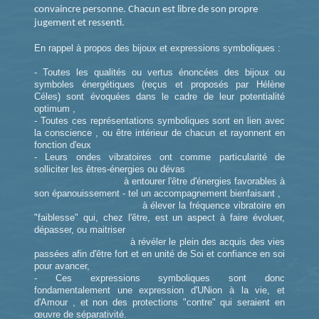
convaincre personne. Chacun est libre de son propre
jugement et ressenti.
En rappel à propos des bijoux et expressions symboliques :
- Toutes les qualités ou vertus énoncées des bijoux ou
symboles énergétiques (reçus et proposés par Hélène
Céles) sont évoquées dans le cadre de leur potentialité
optimum ,
- Toutes ces représentations symboliques sont en lien avec
la conscience , ou être intérieur de chacun et rayonnent en
fonction d'eux
- Leurs ondes vibratoires ont comme particularité de
solliciter les êtres-énergies ou dévas
à entourer l'être d'énergies favorables à
son épanouissement - tel un accompagnement bienfaisant ,
à élever la fréquence vibratoire en
"faiblesse" qui, chez l'être, est un aspect à faire évoluer,
dépasser, ou maitriser
à révéler le plein des acquis des vies
passées afin d'être fort et en unité de Soi et confiance en soi
pour avancer,
- Ces expressions symboliques sont donc
fondamentalement une expression d'UNion à la vie, et
d'Amour , et non des protections "contre" qui seraient en
œuvre de séparativité.