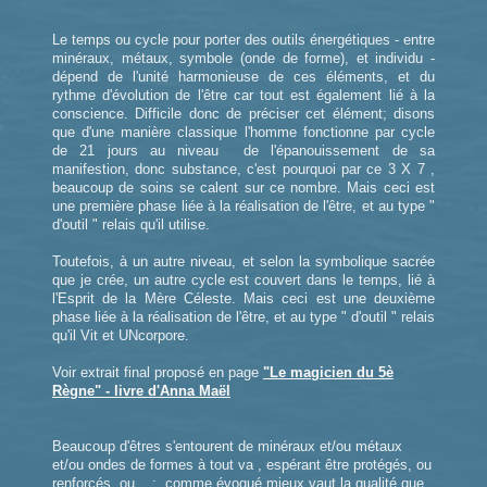
Le temps ou cycle pour porter des outils énergétiques - entre
minéraux, métaux, symbole (onde de forme), et individu -
dépend de l'unité harmonieuse de ces éléments, et du
rythme d'évolution de l'être car tout est également lié à la
conscience. Difficile donc de préciser cet élément; disons
que d'une manière classique l'homme fonctionne par cycle
de 21 jours au niveau de l'épanouissement de sa
manifestion, donc substance, c'est pourquoi par ce 3 X 7 ,
beaucoup de soins se calent sur ce nombre. Mais ceci est
une première phase liée à la réalisation de l'être, et au type "
d'outil " relais qu'il utilise.
Toutefois, à un autre niveau, et selon la symbolique sacrée
que je crée, un autre cycle est couvert dans le temps, lié à
l'Esprit de la Mère Céleste. Mais ceci est une deuxième
phase liée à la réalisation de l'être, et au type " d'outil " relais
qu'il Vit et UNcorpore.
Voir extrait final proposé en page
"Le magicien du 5è
Règne" - livre d'Anna Maël
Beaucoup d'êtres s'entourent de minéraux et/ou métaux
et/ou ondes de formes à tout va , espérant être protégés, ou
renforcés, ou... ; comme évoqué mieux vaut la qualité que