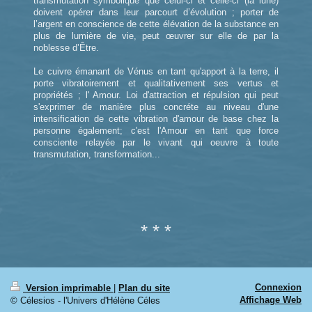
transmutation symbolique que celui-ci et celle-ci (la lune)
doivent opérer dans leur parcourt d’évolution ; porter de
l’argent en conscience de cette élévation de la substance en
plus de lumière de vie, peut œuvrer sur elle de par la
noblesse d’Être.
Le cuivre émanant de Vénus en tant qu'apport à la terre, il
porte vibratoirement et qualitativement ses vertus et
propriétés ; l' Amour. Loi d'attraction et répulsion qui peut
s'exprimer de manière plus concréte au niveau d'une
intensification de cette vibration d'amour de base chez la
personne également; c'est l'Amour en tant que force
consciente relayée par le vivant qui oeuvre à toute
transmutation, transformation...
* * *
Connexion
Version imprimable
|
Plan du site
Affichage Web
© Célesios - l'Univers d'Hélène Céles