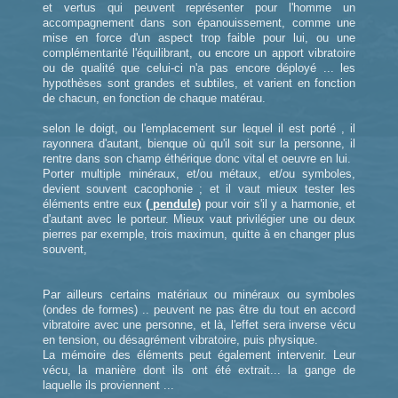
et vertus qui peuvent représenter pour l'homme un
accompagnement dans son épanouissement, comme une
mise en force d'un aspect trop faible pour lui, ou une
complémentarité l'équilibrant, ou encore un apport vibratoire
ou de qualité que celui-ci n'a pas encore déployé ... les
hypothèses sont grandes et subtiles, et varient en fonction
de chacun, en fonction de chaque matérau.
selon le doigt, ou l'emplacement sur lequel il est porté , il
rayonnera d'autant, bienque où qu'il soit sur la personne, il
rentre dans son champ éthérique donc vital et oeuvre en lui.
Porter multiple minéraux, et/ou métaux, et/ou symboles,
devient souvent cacophonie ; et il vaut mieux tester les
éléments entre eux
( pendule)
pour voir s'il y a harmonie, et
d'autant avec le porteur. Mieux vaut privilégier une ou deux
pierres par exemple, trois maximun, quitte à en changer plus
souvent,
Par ailleurs certains matériaux ou minéraux ou symboles
(ondes de formes) .. peuvent ne pas être du tout en accord
vibratoire avec une personne, et là, l'effet sera inverse vécu
en tension, ou désagrément vibratoire, puis physique.
La mémoire des éléments peut également intervenir. Leur
vécu, la manière dont ils ont été extrait... la gange de
laquelle ils proviennent ...