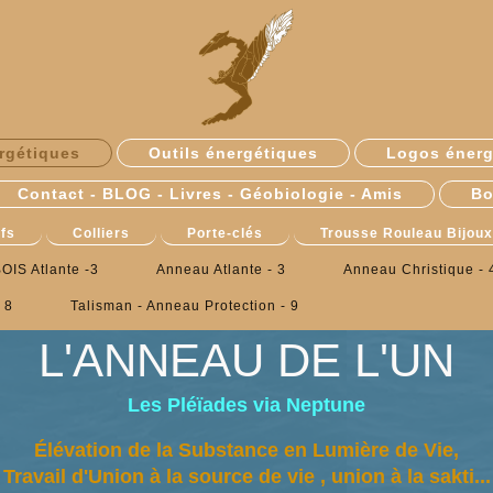
rgétiques
Outils énergétiques
Logos énerg
Contact - BLOG - Livres - Géobiologie - Amis
Bo
fs
Colliers
Porte-clés
Trousse Rouleau Bijoux
OIS Atlante -3
Anneau Atlante - 3
Anneau Christique - 
 8
Talisman - Anneau Protection - 9
L'ANNEAU DE L'UN
Les Pléïades via Neptune
Élévation de la Substance en Lumière de Vie,
Travail d'Union à la source de vie , union à la sakti...