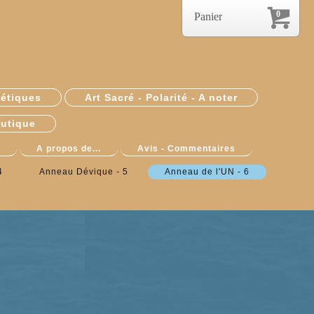
0
Panier
étiques
Art Sacré - Polarité - A noter
utique
A propos de...
Avis - Commentaires
4
Anneau Dévique - 5
Anneau de l'UN - 6