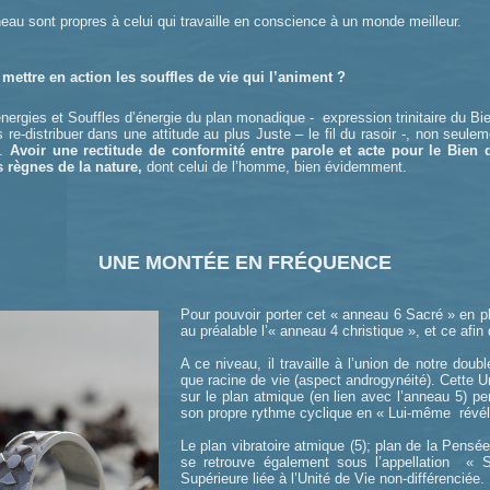
neau sont propres à celui qui travaille en conscience à un monde meilleur.
mettre en action les souffles de vie qui l’animent ?
ergies et Souffles d’énergie du plan monadique - expression trinitaire du Bie
les re-distribuer dans une attitude au plus Juste – le fil du rasoir -, non seul
n.
Avoir une rectitude de conformité entre parole et acte pour le Bien
s règnes de la nature,
dont celui de l’homme, bien évidemment.
UNE MONTÉE EN FRÉQUENCE
Pour pouvoir porter cet « anneau 6 Sacré » en ple
au préalable l’« anneau 4 christique », et ce afin
A ce niveau, il travaille à l’union de notre do
que racine de vie (aspect androgynéité). Cette
sur le plan atmique (en lien avec l’anneau 5) p
son propre rythme cyclique en « Lui-même révélé
Le plan vibratoire atmique (5); plan de la Pensée
se retrouve également sous l’appellation « Sa
Supérieure liée à l’Unité de Vie non-différenciée.