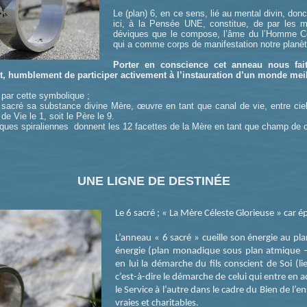
Le (plan) 6, en ce sens, lié au mental divin, don
ici, à la Pensée UNE, constitue, de par les 
déviques que le compose, l’âme du l’Homme Cél
qui a comme corps de manifestation notre planèt
Porter en conscience cet anneau nous fai
, humblement de participer activement à l’instauration d’un monde meilleu
 par cette symbolique ;
 sacré sa substance divine Mère, œuvre en tant que canal de vie, entre cie
 de Vie le 1, soit le Père le 9.
liques spiraliennes donnent les 12 facettes de la Mère en tant que champ de 
UNE LIGNE DE DESTINÉE
Le 6 sacré ; « La Mère Céleste Glorieuse » car é
L’anneau « 6 sacré » cueille son énergie au pl
énergie (plan monadique sous plan atmique – a
en lui la démarche du fils conscient de Soi (l
c’est-à-dire le démarche de celui qui entre en 
le Service à l’autre dans le cadre du Bien de l’
vraies et charitables.