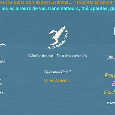
source dans son aspect Brahma... "Tout est Brahma";
les éclaireurs de vie, transmetteurs, thérapeutes, g
nde,
©Modèle déposé – Tous droits réservés
Joai
on
cisé
Quel matériau ?
Pou
e
Or ou Argent ?
B
on,
s'a
rés
www.