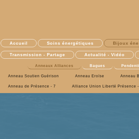
Accueil
Soins énergétiques
Bijoux éne
Transmission - Partage
Actualité - Vidéo
Anneaux Alliances
Bagues
Pendenti
Anneau Soutien Guérison
Anneau Eroïse
Anneau B
Anneau de Présence - 7
Alliance Union Liberté Présence -