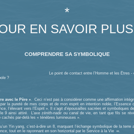
*
OUR EN SAVOIR PLUS.
COMPRENDRE SA SYMBOLIQUE
Le point de contact entre l’Homme et les Êtres -
bole ?
re avec le Père »
. Ceci n’est pas à considérer comme une affirmation intégr
 par la pureté de mes corps et de mon esprit en intention noble, l’Essence de
e, l’élevant vers l’Esprit ». Il s’agit d’épousailles sacrées et symboliques de
e 9 ainsi attiré. L’axe zénith-nadir ou canal de vie, en tant que fils se r
 cachés par-delà les « ténèbres lumineuses ».
qu’un Yin yang, c’est-à-dire un 8, marquant l’échange symbolique de la terre au 
nce, tout en le rayonnant en son horizontal par le Service à la Vie ∞.