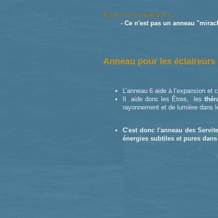
A v e r t i s s e m e n t: :
- Ce n'est pas un anneau "m
Anneau pour les éclaireurs 
L’anneau 6 aide à l’expansion et c
Il aide donc les Êtres, les
thér
rayonnement et de lumière dans 
C'est donc l'anneau des Servit
énergies subtiles et pures dans