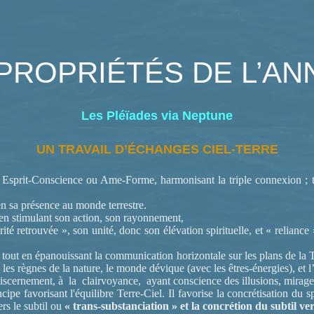
PROPRIÉTÉS DE L’A
Les Pléïades via Neptune
UN TRAVAIL D’ÉCHANGES CIEL-TERRE
Esprit-Conscience ou Ame-Forme, harmonisant la triple connexion ; tr
e en sa présence au monde terrestre.
t en stimulant son action, son rayonnement,
iorité retrouvée », son unité, donc son élévation spirituelle, et « reliance
le, tout en épanouissant la communication horizontale sur les plans de la 
les règnes de la nature, le monde dévique (avec les êtres-énergies), et
discernement, à la clairvoyance, ayant conscience des illusions, mirage
ipe favorisant l'équilibre Terre-Ciel. Il favorise la concrétisation du s
ers le subtil ou
« trans-substanciation » et la concrétion du subtil ver