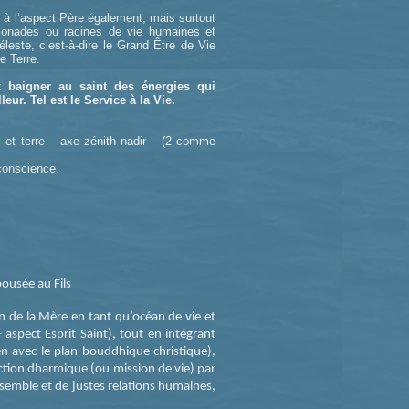
c à l’aspect Père également, mais surtout
monades ou racines de vie humaines et
este, c’est-à-dire le Grand Être de Vie
e Terre.
t baigner au saint des énergies qui
r. Tel est le Service à la Vie.
l et terre – axe zénith nadir – (2 comme
conscience.
pousée au Fils
an de la Mère en tant qu’océan de vie et
spect Esprit Saint), tout en intégrant
ien avec le plan bouddhique christique),
action dharmique (ou mission de vie) par
ensemble et de justes relations humaines,