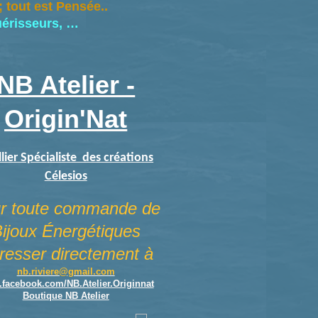
 tout est Pensée..
uérisseurs, …
NB Atelier -
Origin'Nat
llier Spécialiste des créations
Célesios
r toute commande de
ijoux Énergétiques
dresser directement à
nb.riviere@gmail.com
facebook.com/NB.Atelier.Originnat
Boutique NB Atelier