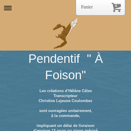
0
Panier
Pendentif " À
Foison"
Les créations d’Hélène Céles
Transcripteur
Christine Lejeune Coulombez
sont ouvragées unitairement,
à la commande,
impliquant un délai de livraison
d'environ 12 jours ou sinon précisé