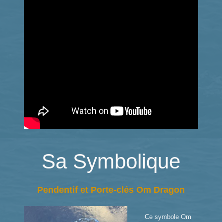
Sa Symbolique
Pendentif et Porte-clés Om Dragon
Ce symbole Om