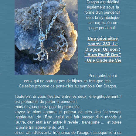
Dragon est décliné
également sous la
forme d'un pendentif
dont la symbolique
est expliquée en
page pendentif:
Une géométrie
sacrée 333
,
Le
Dragon
,
Un son :
" Aum Pad'É Om "
, Une Onde de Vie
Pour satisfaire à
ceux qui ne portent pas de bijoux en tant que tels,
Célesios propose ce porte-clés au symbole Om Dragon.
Toutefois, si vous hésitez entre les deux, énergétiquement il
est préférable de porter le pendentif,
mais si vous optez pour le porte-clés,
voyez le alors comme le porteur de clés des "richesses
intérieures" de l'Être, celui qui fait passer d'un monde à
l'autre, d'un état à un autre: Il révèle , transporte ... et ouvre
la porte transparente du SOI...
et ce, afin d'élever la fréquence de l'usage classique lié à sa