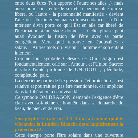
entre deux êtres (l'un apporte à l'autre ses ailes...), mais
aussi pour soi : entre le soi et la personnalité qui se
libère, où l'autre - la personnalité manifestée - devient
l'aile de l'être intérieur par sa transcendance , là l'être
intérieur divin porte ce qu'il Est en aile car libéré de
l'incarnation à un stade donné.... Cette phrase peut
aussi évoquer la fusion de l'être avec sa partie
énergétique Mère qu'il retrouve en épousailles -
saktie. Autres mots ou vision: l'homme et son enfant
intérieur ,
Comme tout symbole Célesios ce Om Dragon est
fondamentalement calé sur l'Amour , et l'Union Sacrée;
il vibre l'unité profonde de UN-TOUT , plénitude,
complétude, paix.
La deuxième partie de l'expression: "et protection ," est
relative et pourrait ne pas être mentionnée, car implicite
dans la Libération à ce niveau là.
Ce symbole OM DRAGON demande l'exigence d'être
clair avec soi-même et honnête dans sa démarche de
beau, de bien, et de vrai.
Son glyphe se cale sur 3 3 3 qui a comme qualité
vibratoire la Lumière Blanche donc implicitement la
protection Ω .
Cette énergie porte l'être solaire dans une ouverture