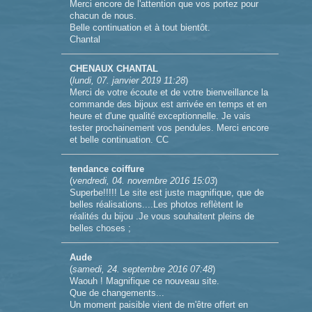
Merci encore de l'attention que vos portez pour
chacun de nous.
Belle continuation et à tout bientôt.
Chantal
CHENAUX CHANTAL
(
lundi, 07. janvier 2019 11:28
)
Merci de votre écoute et de votre bienveillance la
commande des bijoux est arrivée en temps et en
heure et d'une qualité exceptionnelle. Je vais
tester prochainement vos pendules. Merci encore
et belle continuation. CC
tendance coiffure
(
vendredi, 04. novembre 2016 15:03
)
Superbe!!!!! Le site est juste magnifique, que de
belles réalisations....Les photos reflètent le
réalités du bijou .Je vous souhaitent pleins de
belles choses ;
Aude
(
samedi, 24. septembre 2016 07:48
)
Waouh ! Magnifique ce nouveau site.
Que de changements...
Un moment paisible vient de m'être offert en