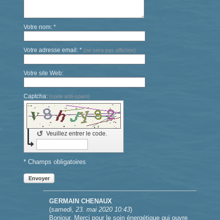
Votre nom: *
Votre adresse email: *
(ne sera pas affichée)
Votre site Web:
Captcha:
(code anti-spam)
↺
Veuillez entrer le code.
* Champs obligatoires
Envoyer
GERMAIN CHENAUX
(
samedi, 23. mai 2020 10:43
)
Bonjour, Merci pour le soin énergétique qui ouvre