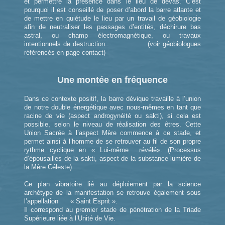
et permettre la présence dans le lieu de dévas. C’est
pourquoi il est conseillé de poser d’abord la barre atlante et
de mettre en quiétude le lieu par un travail de géobiologie
afin de neutraliser les passages d’entités, déchirure bas
astral, ou champ électromagnétique, ou travaux
intentionnels de destruction.. (voir géobiologues
référencés en page contact)
Une montée en fréquence
Dans ce contexte positif, la barre dévique travaille à l’union
de notre double énergétique avec nous-mêmes en tant que
racine de vie (aspect androgynéité ou sakti), si cela est
possible, selon le niveau de réalisation des êtres. Cette
Union Sacrée à l’aspect Mère commence à ce stade, et
permet ainsi à l’homme de se retrouver au fil de son propre
rythme cyclique en « Lui-même révélé». (Processus
d’épousailles de la sakti, aspect de la substance lumière de
la Mère Céleste)
Ce plan vibratoire lié au déploiement par la science
archétype de la manifestation se retrouve également sous
l’appellation « Saint Esprit ».
Il correspond au premier stade de pénétration de la Triade
Supérieure liée à l’Unité de Vie.