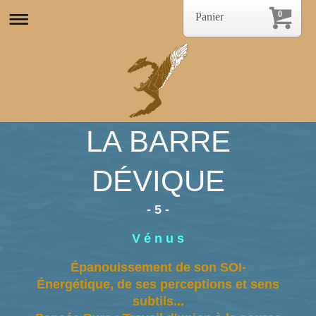
0
Panier
LA BARRE
DÉVIQUE
- 5 -
V é n u s
Épanouissement de son SOI-
Énergétique, de ses perceptions et sens
subtils...