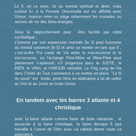
Le 5, en ce sens, lié au mental spirituel et divin, mais
surtout ici à la Pensée Universelle est en affinité avec
Vénus, maison mère ou siège notamment les monades ou
racines de vie des êtres-énergies.
Ainsi le rapprochement peut être facilité par cette
symbolique ;
L’homme par son expression mentale (le 3) peut fusionner
au mental universel (le 5) et ainsi se révéler en tant que 8 ,
c’est-à-dire Pur canal de Vie entre le macrocosme et le
microcosme, où l’échange Père-Mère et Mère-Père peut
pleinement s’épanouir, s’il progresse dans le JUSTE, le
BIEN, le VRAI, et l’AMOUR véritable. Le Ying yang de Vie
dans l’Unité du Tout commence à se mettre en place. "Le fil
du rasoir" est tendu, porte l'être en réalisation à lui de veiller
au Vrai et au Juste en toute chose.
En tandem avec les barres 3 atlante et 4
christique
avec la barre atlante comme base de bulle vibratoire , et
associée à la barre christique, la barre dévique 5 (qui
travaille à l’union de l'être avec sa saktie) donne toute sa
puissance.