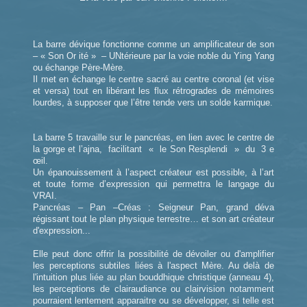
La barre dévique fonctionne comme un amplificateur de son
– « Son Or ité » – UNtérieure par la voie noble du Ying Yang
ou échange Père-Mère.
Il met en échange le centre sacré au centre coronal (et vise
et versa) tout en libérant les flux rétrogrades de mémoires
lourdes, à supposer que l’être tende vers un solde karmique.
La barre 5 travaille sur le pancréas, en lien avec le centre de
la gorge et l’ajna, facilitant « le Son Resplendi » du 3 e
œil.
Un épanouissement à l’aspect créateur est possible, à l’art
et toute forme d’expression qui permettra le langage du
VRAI.
Pancréas – Pan –Créas : Seigneur Pan, grand déva
régissant tout le plan physique terrestre… et son art créateur
d'expression...
Elle peut donc offrir la possibilité de dévoiler ou d'amplifier
les perceptions subtiles liées à l'aspect Mère. Au delà de
l'intuition plus liée au plan bouddhique christique (anneau 4),
les perceptions de clairaudiance ou clairvision notamment
pourraient lentement apparaitre ou se développer, si telle est